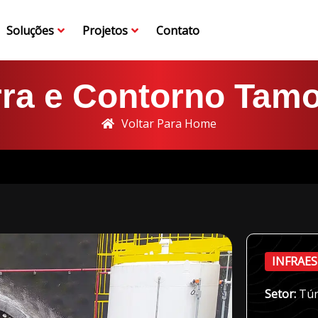
Soluções
Projetos
Contato
Soluções
Projetos
Contato
ra e Contorno Tam
Voltar Para Home
INFRAE
Setor:
Tún