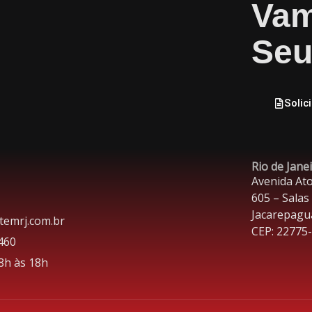
Vam
Seu
Solic
Rio de Jane
Avenida Ato
605 – Salas
Jacarepagu
temrj.com.br
CEP: 22775
460
 8h às 18h