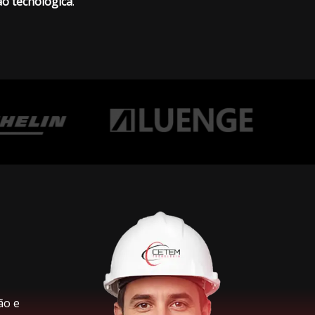
ão tecnológica
.
ão e