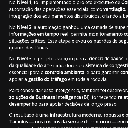
No
Nível 1
, foi implementado o projeto executivo de
Co
automação das operações essenciais, como
ventilação,
integração dos equipamentos distribuídos, criando a ba
No
Nível 2
, a automação ganhou uma camada de super
informações em tempo real
, permite
monitoramento c
situações críticas
. Essa etapa elevou os padrões de
segu
quanto dos túneis.
No
Nível 3
, o projeto avançou para a
ciência de dados
, 
da qualidade do ar
e indicadores do
sistema de conges
essencial para o
controle ambiental
e para garantir
con
apoiar a
gestão do tráfego
em toda a rodovia.
Para consolidar essa inteligência, também foi desenvo
soluções de Business Intelligence (BI)
, fornecendo
rela
desempenho
para apoiar decisões de longo prazo.
O resultado é uma
infraestrutura moderna, robusta e 
Tamoios — nos trechos da serra e do contorno — em ref